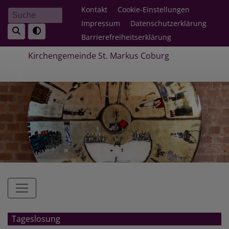
Direkt
Fußbereichsmenü
Kontakt
Cookie-Einstellungen
Suche
zum
Impressum
Datenschutzerklärung
Inhalt
Barrierefreiheitserklärung
Kirchengemeinde St. Markus Coburg
Hauptnavigation
Tageslosung