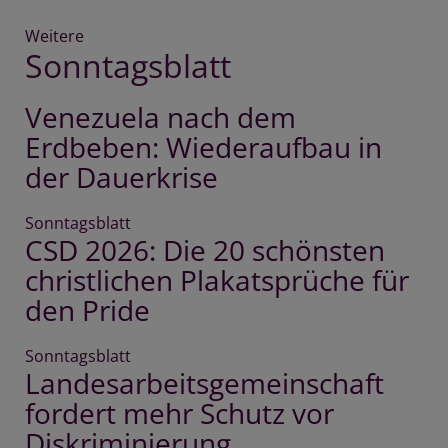
Weitere
Artikel
Sonntagsblatt
über
Vernetzte
Kirche
Venezuela nach dem
Erdbeben: Wiederaufbau in
der Dauerkrise
Sonntagsblatt
CSD 2026: Die 20 schönsten
christlichen Plakatsprüche für
den Pride
Sonntagsblatt
Landesarbeitsgemeinschaft
fordert mehr Schutz vor
Diskriminierung