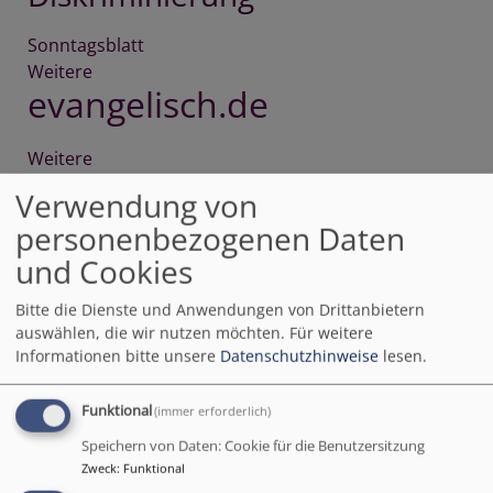
Sonntagsblatt
Weitere
Artikel
evangelisch.de
über
Sonntagsblatt
Weitere
Artikel
epd Bayern
über
Verwendung von
evangelisch.de
personenbezogenen Daten
Weitere
Artikel
und Cookies
Aus der Landeskirche
über
epd
Bitte die Dienste und Anwendungen von Drittanbietern
Bayern
Christopher Street Day in
auswählen, die wir nutzen möchten.
Für weitere
Nürnberg: "Wir stehen als
Informationen bitte unsere
Datenschutzhinweise
lesen.
Gesellschaft und als Kirche
Funktional
(immer erforderlich)
zusammen"
Speichern von Daten: Cookie für die Benutzersitzung
Zweck
:
Funktional
Aus der Landeskirche